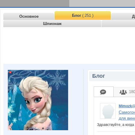
Блог
( 251 )
Основное
Д
Шпионаж
Блог
18
Mimozk
Самогон
для вин
Здравствуйте, а когд