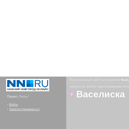
Персональный сайт пользователя
Васе
портрет № 119160 зарегистрирован боле
Васелиска
Привет, Гость !
-
Войти
-
Зарегистрироваться