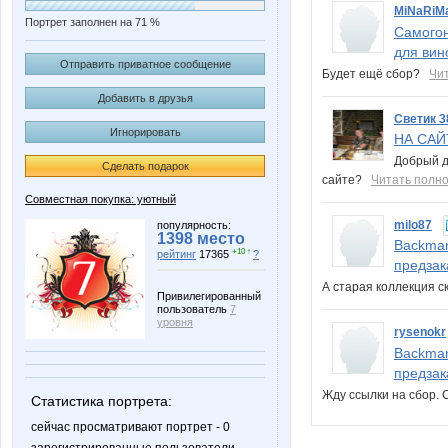
MiNaRiM
Портрет заполнен на 71 %
Самогон
для вин
Отправить приватное сообщение
Будет ещё сбор?
Чи
Добавить в друзья
Светик 3
Игнорировать
НА САЙ
Добрый де
Сделать подарок
сайте?
Читать полн
Совместная покупка: уютный
milo87
популярность:
1398 место
Backman
+10 ↑
рейтинг
17365
?
предзак
А старая коллекция с
Привилегированный
пользователь
7
уровня
rysenokr
Backman
предзак
Жду ссылки на сбор.
Статистика портрета:
сейчас просматривают портрет - 0