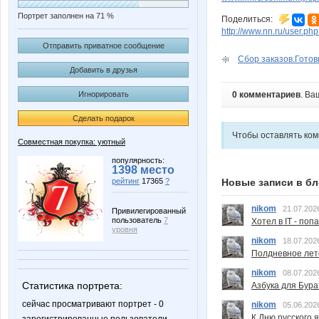
Портрет заполнен на 71 %
Поделиться:
http://www.nn.ru/user.
Отправить приватное сообщение
Сбор заказов.Готови
Добавить в друзья
0 комментариев
. Ва
Игнорировать
Сделать подарок
Чтобы оставлять ко
Совместная покупка: уютный
популярность:
1398 место
Новые записи в бл
рейтинг
17365
?
nikom
21.07.202
Привилегированный
пользователь
7
Хотел в IT - поп
уровня
nikom
18.07.202
Полдневное лет
nikom
08.07.202
Статистика портрета:
Азбука для Бура
сейчас просматривают портрет - 0
nikom
05.06.202
К Дню русского 