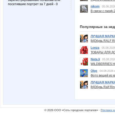
зарегистрированные пользователи
посетившие портрет за 7 дней - 0
nikom
05.06.202
В связи с пмэф-
Популярные за не
ЛУЧШАЯ МАРК
[b]Обувь RALF RI
Lonza
05.08.2026
ТОВАРЫ ДЛЯ ДО
Nata.li
05.08.202
WILDBERRIES Н
Olgs
04.08.2026 
Фото вещей из ки
ЛУЧШАЯ МАРК
[b]Обувь Ralf Ri
© 2026 ООО «Сеть городских порталов» ·
Реклама н