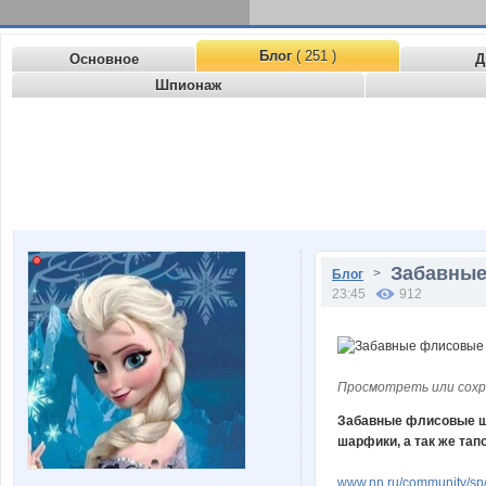
Блог
( 251 )
Основное
Д
Шпионаж
Забавные
>
Блог
23:45
912
Просмотреть или сохр
Забавные флисовые ша
шарфики, а так же тап
www.nn.ru/community/sp/