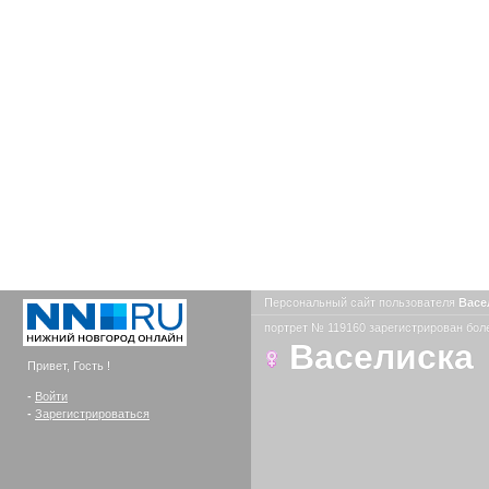
Персональный сайт пользователя
Васе
портрет № 119160 зарегистрирован боле
Васелиска
Привет, Гость !
-
Войти
-
Зарегистрироваться