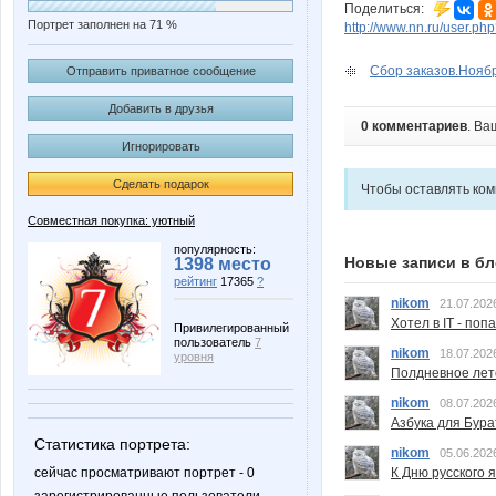
Поделиться:
Портрет заполнен на 71 %
http://www.nn.ru/user.p
Сбор заказов.Ноябр
Отправить приватное сообщение
Добавить в друзья
0 комментариев
. Ва
Игнорировать
Сделать подарок
Чтобы оставлять ко
Совместная покупка: уютный
популярность:
Новые записи в бл
1398 место
рейтинг
17365
?
nikom
21.07.202
Хотел в IT - поп
Привилегированный
пользователь
7
nikom
18.07.202
уровня
Полдневное лет
nikom
08.07.202
Азбука для Бура
Статистика портрета:
nikom
05.06.202
К Дню русского 
сейчас просматривают портрет - 0