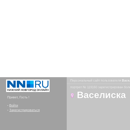
Персональный сайт пользователя
Васе
портрет № 119160 зарегистрирован боле
Васелиска
Привет, Гость !
-
Войти
-
Зарегистрироваться