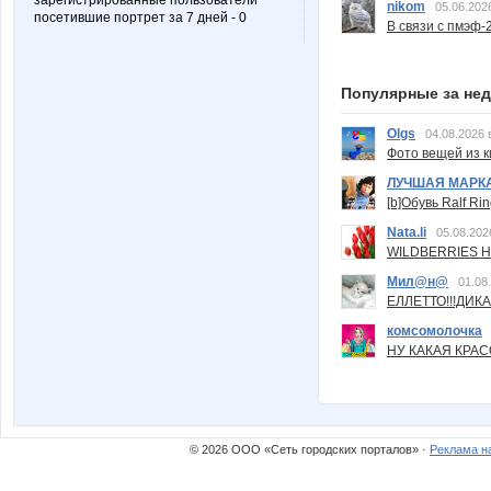
зарегистрированные пользователи
nikom
05.06.202
посетившие портрет за 7 дней - 0
В связи с пмэф-
Популярные за не
Olgs
04.08.2026 
Фото вещей из ки
ЛУЧШАЯ МАРК
[b]Обувь Ralf Ri
Nata.li
05.08.202
WILDBERRIES Н
Мил@н@
01.08
ЕЛЛЕТТО!!!ДИК
комсомолочка
НУ КАКАЯ КРАСОТ
© 2026 ООО «Сеть городских порталов» ·
Реклама н