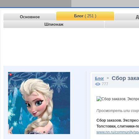
Блог
( 251 )
Основное
Д
Шпионаж
Сбор зака
>
Блог
777
Просмотреть или сохр
Сбор заказов. Экспрес
Толстовки, слитники-
www.nn.ru/community/sp/d