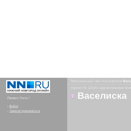
Персональный сайт пользователя
Васе
портрет № 119160 зарегистрирован боле
Васелиска
Привет, Гость !
-
Войти
-
Зарегистрироваться