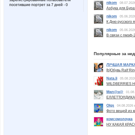
зарегистрированные пользователи
nikom
08.07.202
посетившие портрет за 7 дней - 0
Азбука для Бура
nikom
05.06.202
К Дню русского 
nikom
05.06.202
В связи с пмэф-
Популярные за не
ЛУЧШАЯ МАРК
[b]Обувь Ralf Ri
Nata.li
05.08.202
WILDBERRIES Н
Мил@н@
01.08
ЕЛЛЕТТО!!!ДИК
Olgs
04.08.2026 
Фото вещей из ки
комсомолочка
НУ КАКАЯ КРАСОТ