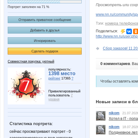
Просмотреть или сохр
Портрет заполнен на 71 %
www.nn.ru/community/sp/
Отправить приватное сообщение
Тэги:
номера телефоно
Добавить в друзья
Поделиться:
http://www.nn.ru/user.p
Игнорировать
Сбор заказов! 11.20
Сделать подарок
Совместная покупка: уютный
0 комментариев
. Ва
популярность:
1398 место
рейтинг
17365
?
Чтобы оставлять ко
Привилегированный
пользователь
7
уровня
Новые записи в бл
nikom
21.07.202
Хотел в IT - поп
Статистика портрета:
nikom
18.07.202
сейчас просматривают портрет - 0
Полдневное лет