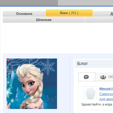
Блог
( 251 )
Основное
Д
Шпионаж
Блог
18
Mimozk
Самогон
для вин
Здравствуйте, а когд