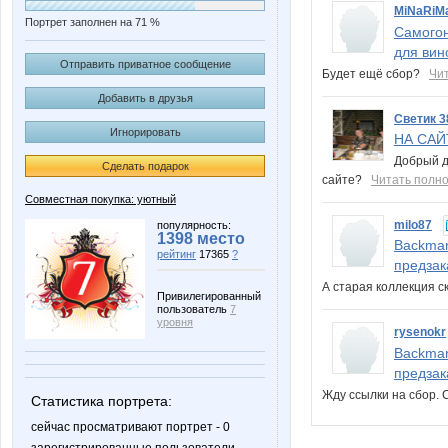
MiNaRiM
Портрет заполнен на 71 %
Самогон
для вин
Отправить приватное сообщение
Будет ещё сбор?
Чи
Добавить в друзья
Светик 3
Игнорировать
НА САЙ
Добрый де
Сделать подарок
сайте?
Читать полн
Совместная покупка: уютный
milo87
популярность:
1398 место
Backman
рейтинг
17365
?
предзак
А старая коллекция с
Привилегированный
пользователь
7
уровня
rysenokr
Backman
предзак
Жду ссылки на сбор.
Статистика портрета:
сейчас просматривают портрет - 0