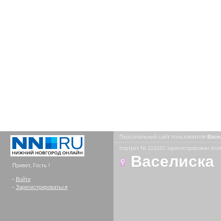
Персональный сайт пользователя
Васе
портрет № 119160 зарегистрирован боле
Васелиска
Привет, Гость !
-
Войти
-
Зарегистрироваться