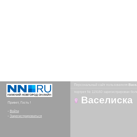
Персональный сайт пользователя
Васе
портрет № 119160 зарегистрирован боле
Васелиска
Привет, Гость !
-
Войти
-
Зарегистрироваться