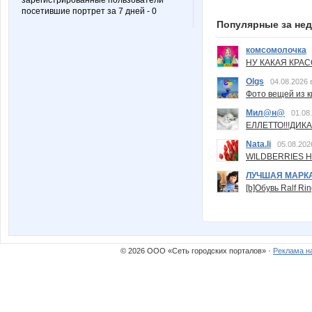
зарегистрированные пользователи
посетившие портрет за 7 дней - 0
Популярные за не
комсомолочка
НУ КАКАЯ КРАСОТ
Olgs
04.08.2026 
Фото вещей из ки
Мил@н@
01.08
ЕЛЛЕТТО!!!ДИК
Nata.li
05.08.202
WILDBERRIES Н
ЛУЧШАЯ МАРК
[b]Обувь Ralf Ri
© 2026 ООО «Сеть городских порталов» ·
Реклама н