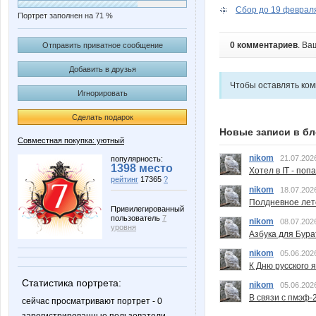
Сбор до 19 февраля
Портрет заполнен на 71 %
0 комментариев
. Ва
Отправить приватное сообщение
Добавить в друзья
Чтобы оставлять ко
Игнорировать
Сделать подарок
Новые записи в бл
Совместная покупка: уютный
nikom
21.07.202
популярность:
1398 место
Хотел в IT - поп
рейтинг
17365
?
nikom
18.07.202
Полдневное лет
Привилегированный
пользователь
7
nikom
08.07.202
уровня
Азбука для Бура
nikom
05.06.202
К Дню русского 
Статистика портрета:
nikom
05.06.202
В связи с пмэф-
сейчас просматривают портрет - 0