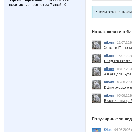
зарегистрированные пользователи
посетившие портрет за 7 дней - 0
Чтобы оставлять ко
Новые записи в бл
nikom
21.07.202
Хотел в IT - поп
nikom
18.07.202
Полдневное лет
nikom
08.07.202
Азбука для Бура
nikom
05.06.202
К Дню русского 
nikom
05.06.202
В связи с пмэф-
Популярные за не
Olgs
04.08.2026 