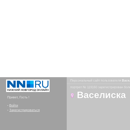
Персональный сайт пользователя
Васе
портрет № 119160 зарегистрирован боле
Васелиска
Привет, Гость !
-
Войти
-
Зарегистрироваться