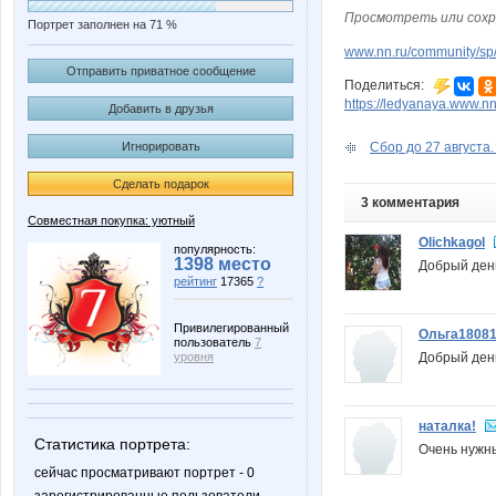
Просмотреть или сохр
Портрет заполнен на 71 %
www.nn.ru/community/sp/
Отправить приватное сообщение
Поделиться:
https://ledyanaya.www.nn
Добавить в друзья
Игнорировать
Сбор до 27 августа.
Сделать подарок
3 комментария
Совместная покупка: уютный
Olichkagol
популярность:
1398 место
Добрый день
рейтинг
17365
?
Привилегированный
Ольга1808
пользователь
7
Добрый день
уровня
наталка!
Статистика портрета:
Очень нужны
сейчас просматривают портрет - 0