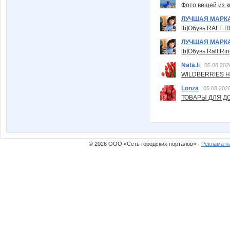
Фото вещей из ки
ЛУЧШАЯ МАРК
[b]Обувь RALF RI
ЛУЧШАЯ МАРК
[b]Обувь Ralf Ri
Nata.li
05.08.202
WILDBERRIES Н
Lonza
05.08.2026
ТОВАРЫ ДЛЯ ДО
© 2026 ООО «Сеть городских порталов» ·
Реклама н