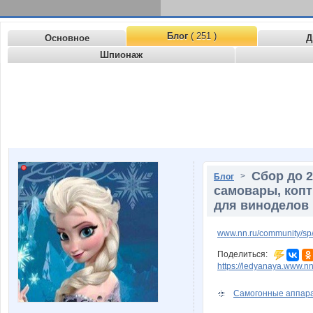
Блог
( 251 )
Основное
Д
Шпионаж
Сбор до 2
>
Блог
самовары, копт
для виноделов 
www.nn.ru/community/sp/
Поделиться:
https://ledyanaya.www.nn
Самогонные аппарат