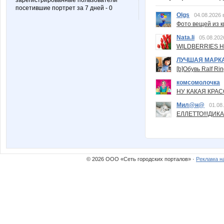
зарегистрированные пользователи
посетившие портрет за 7 дней - 0
Olgs
04.08.2026 
Фото вещей из ки
Nata.li
05.08.202
WILDBERRIES Н
ЛУЧШАЯ МАРК
[b]Обувь Ralf Ri
комсомолочка
НУ КАКАЯ КРАСОТ
Мил@н@
01.08
ЕЛЛЕТТО!!!ДИК
© 2026 ООО «Сеть городских порталов» ·
Реклама н