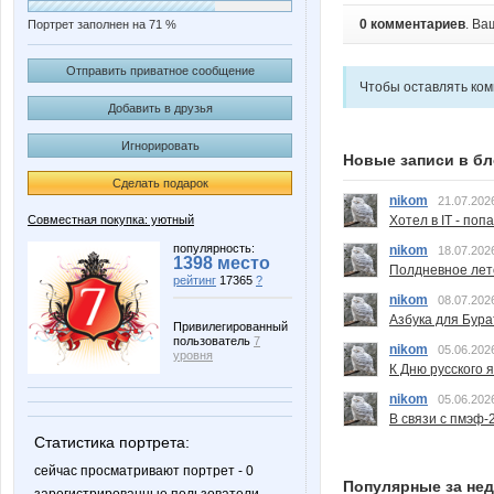
0 комментариев
. Ва
Портрет заполнен на 71 %
Отправить приватное сообщение
Чтобы оставлять ко
Добавить в друзья
Игнорировать
Новые записи в бл
Сделать подарок
nikom
21.07.202
Совместная покупка: уютный
Хотел в IT - поп
популярность:
nikom
18.07.202
1398 место
Полдневное лет
рейтинг
17365
?
nikom
08.07.202
Азбука для Бура
Привилегированный
пользователь
7
nikom
05.06.202
уровня
К Дню русского 
nikom
05.06.202
В связи с пмэф-
Статистика портрета:
сейчас просматривают портрет - 0
Популярные за не