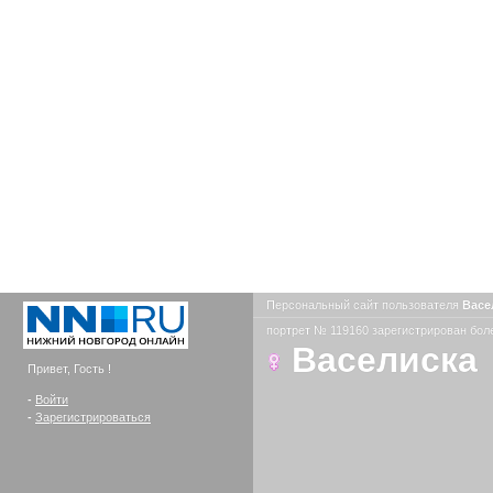
Персональный сайт пользователя
Васе
портрет № 119160 зарегистрирован боле
Васелиска
Привет, Гость !
-
Войти
-
Зарегистрироваться