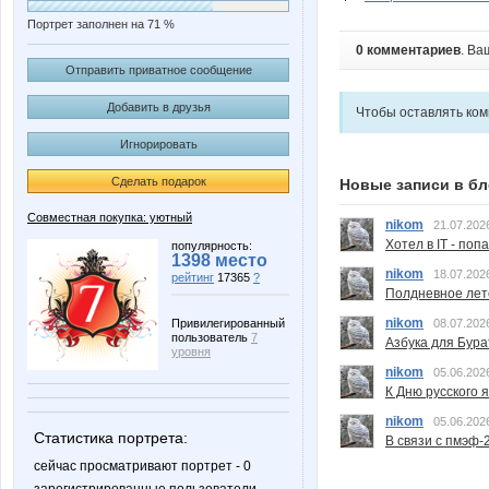
Портрет заполнен на 71 %
0 комментариев
. Ва
Отправить приватное сообщение
Добавить в друзья
Чтобы оставлять ко
Игнорировать
Сделать подарок
Новые записи в бл
Совместная покупка: уютный
nikom
21.07.202
Хотел в IT - поп
популярность:
1398 место
nikom
18.07.202
рейтинг
17365
?
Полдневное лет
nikom
Привилегированный
08.07.202
пользователь
7
Азбука для Бура
уровня
nikom
05.06.202
К Дню русского 
nikom
05.06.202
Статистика портрета:
В связи с пмэф-
сейчас просматривают портрет - 0