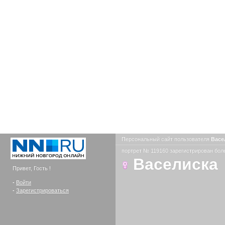
Персональный сайт пользователя
Васе
портрет № 119160 зарегистрирован боле
Васелиска
Привет, Гость !
-
Войти
-
Зарегистрироваться