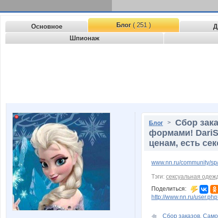
Блог
( 251 )
Основное
Д
Шпионаж
Сбор зак
>
Блог
формами! DariS
ценам, есть се
www.nn.ru/community/s
Тэги:
сексуальная одеж
Поделиться:
http://www.nn.ru/user.p
Сбор заказов. Само