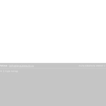
лиска
:
ledyanaya.www.nn.ru
пользователь имеет с
е 1 года назад