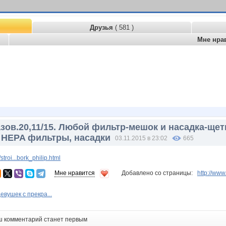
Друзья
( 581 )
Мне нра
зов.20,11/15. Любой фильтр-мешок и насадка-ще
 HEPA фильтры, насадки
03.11.2015 в 23:02
665
roi...bork_philip.html
Мне нравится
Добавлено со страницы:
http://ww
евушек с прекра...
ш комментарий станет первым