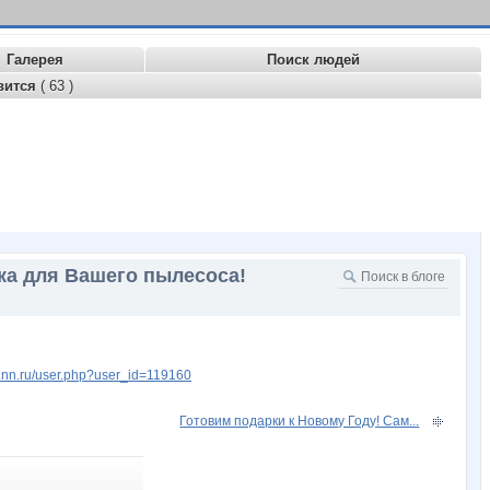
Галерея
Поиск людей
вится
( 63 )
тка для Вашего пылесоса!
w.nn.ru/user.php?user_id=119160
Готовим подарки к Новому Году! Сам...