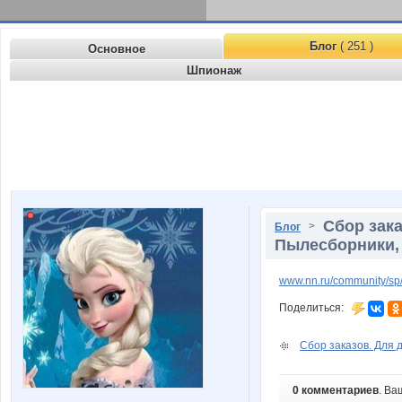
Блог
( 251 )
Основное
Шпионаж
Сбор зака
>
Блог
Пылесборники,
www.nn.ru/community/sp/st
Поделиться:
Сбор заказов. Для д
0 комментариев
. Ва