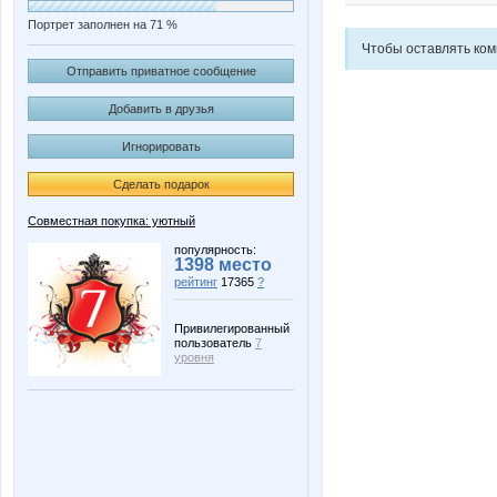
Портрет заполнен на 71 %
Чтобы оставлять ко
Отправить приватное сообщение
Добавить в друзья
Игнорировать
Сделать подарок
Совместная покупка: уютный
популярность:
1398 место
рейтинг
17365
?
Привилегированный
пользователь
7
уровня