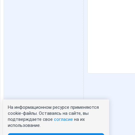
На информационном ресурсе применяются
Статистика портрета:
cookie-файлы. Оставаясь на сайте, вы
подтверждаете свое
согласие
на их
сейчас просматривают портрет - 0
использование.
зарегистрированные пользователи
посетившие портрет за 7 дней - 0