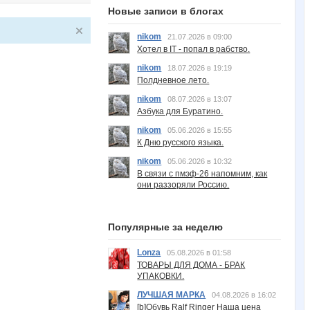
Новые записи в блогах
nikom
21.07.2026 в 09:00
Хотел в IT - попал в рабство.
nikom
18.07.2026 в 19:19
Полдневное лето.
nikom
08.07.2026 в 13:07
Азбука для Буратино.
nikom
05.06.2026 в 15:55
К Дню русского языка.
nikom
05.06.2026 в 10:32
В связи с пмэф-26 напомним, как
они раззоряли Россию.
Популярные за неделю
Lonza
05.08.2026 в 01:58
ТОВАРЫ ДЛЯ ДОМА - БРАК
УПАКОВКИ.
ЛУЧШАЯ МАРКА
04.08.2026 в 16:02
[b]Обувь Ralf Ringer Наша цена