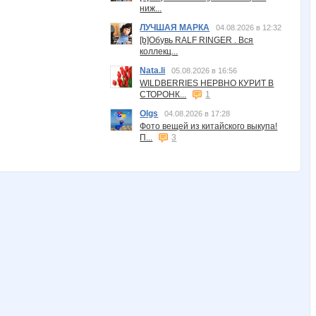
ниж...
ЛУЧШАЯ МАРКА
04.08.2026 в 12:32
[b]Обувь RALF RINGER . Вся
коллекц...
Nata.li
05.08.2026 в 16:56
WILDBERRIES НЕРВНО КУРИТ В
СТОРОНК...
1
Olgs
04.08.2026 в 17:28
Фото вещей из китайского выкупа!
П...
3