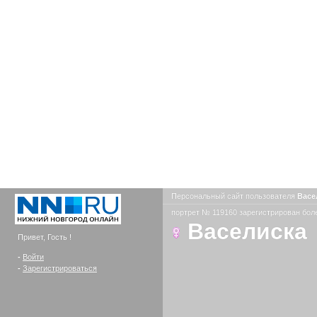
Персональный сайт пользователя
Васе
портрет № 119160 зарегистрирован боле
Васелиска
Привет, Гость !
-
Войти
-
Зарегистрироваться