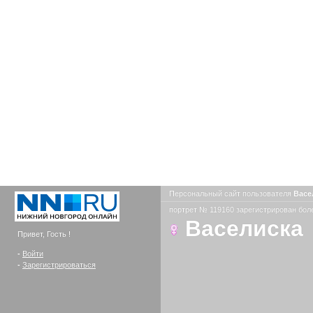
Персональный сайт пользователя
Васе
портрет № 119160 зарегистрирован боле
Васелиска
Привет, Гость !
-
Войти
-
Зарегистрироваться