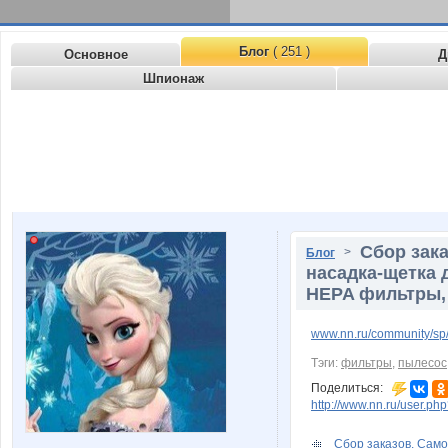
Блог
( 251 )
Основное
Д
Шпионаж
Сбор зака
>
Блог
насадка-щетка 
HEPA фильтры,
www.nn.ru/community/sp/
Тэги:
фильтры
,
пылесос
Поделиться:
http://www.nn.ru/user.
Сбор заказов. Само