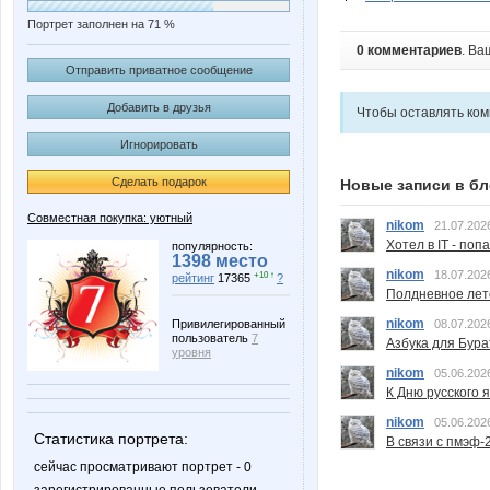
Портрет заполнен на 71 %
0 комментариев
. Ва
Отправить приватное сообщение
Добавить в друзья
Чтобы оставлять ко
Игнорировать
Сделать подарок
Новые записи в бл
Совместная покупка: уютный
nikom
21.07.202
Хотел в IT - поп
популярность:
1398 место
nikom
18.07.202
+10 ↑
рейтинг
17365
?
Полдневное лет
nikom
Привилегированный
08.07.202
пользователь
7
Азбука для Бура
уровня
nikom
05.06.202
К Дню русского 
nikom
05.06.202
Статистика портрета:
В связи с пмэф-
сейчас просматривают портрет - 0