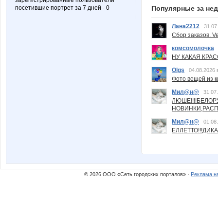
зарегистрированные пользователи
посетившие портрет за 7 дней - 0
Популярные за не
Лана2212
31.07
Сбор заказов. Ve
комсомолочка
НУ КАКАЯ КРАСОТ
Olgs
04.08.2026 
Фото вещей из ки
Мил@н@
31.07
ЛЮШЕ!!!!БЕЛО
НОВИНКИ,РАСП
Мил@н@
01.08
ЕЛЛЕТТО!!!ДИК
© 2026 ООО «Сеть городских порталов» ·
Реклама н