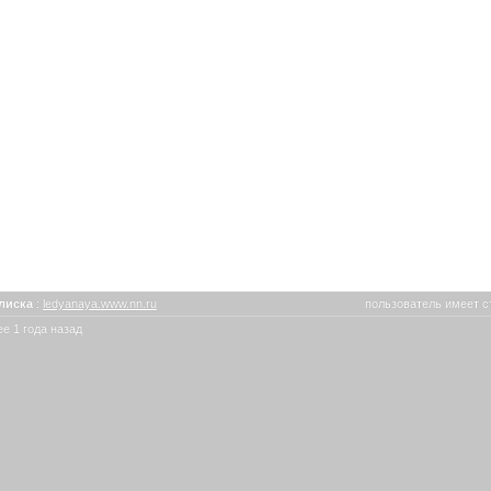
лиска
:
ledyanaya.www.nn.ru
пользователь имеет с
е 1 года назад