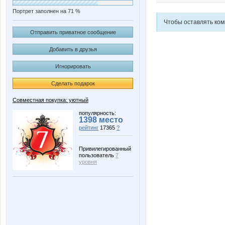
Портрет заполнен на 71 %
Чтобы оставлять ко
Отправить приватное сообщение
Добавить в друзья
Игнорировать
Сделать подарок
Совместная покупка: уютный
популярность:
1398 место
рейтинг
17365
?
Привилегированный
пользователь
7
уровня