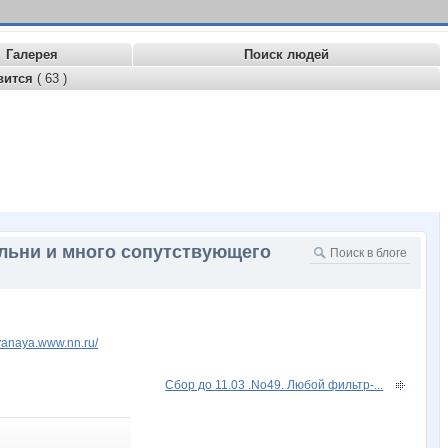
Галерея
Поиск людей
вится
( 63 )
ильни и много сопутствующего
dyanaya.www.nn.ru/
Сбор до 11.03 .No49. Любой фильтр-...