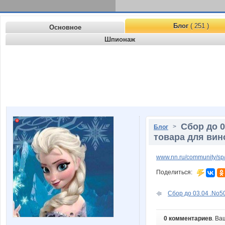
Блог
( 251 )
Основное
Шпионаж
Сбор до 
>
Блог
товара для вин
www.nn.ru/community/sp/
Поделиться:
Сбор до 03.04 .No50
0 комментариев
. Ва