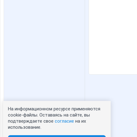
На информационном ресурсе применяются
Статистика портрета:
cookie-файлы. Оставаясь на сайте, вы
подтверждаете свое
согласие
на их
сейчас просматривают портрет - 0
использование.
зарегистрированные пользователи
посетившие портрет за 7 дней - 0