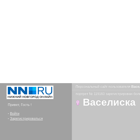
Персональный сайт пользователя
Васе
портрет № 119160 зарегистрирован боле
Васелиска
Привет, Гость !
-
Войти
-
Зарегистрироваться