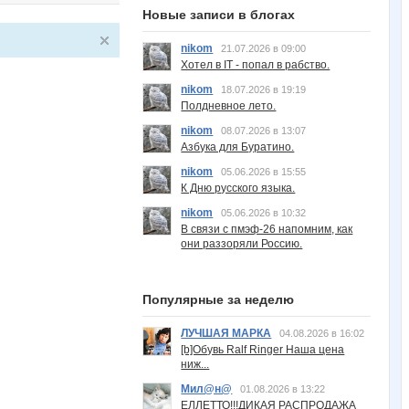
Новые записи в блогах
nikom
21.07.2026 в 09:00
Хотел в IT - попал в рабство.
nikom
18.07.2026 в 19:19
Полдневное лето.
nikom
08.07.2026 в 13:07
Азбука для Буратино.
nikom
05.06.2026 в 15:55
К Дню русского языка.
nikom
05.06.2026 в 10:32
В связи с пмэф-26 напомним, как
они раззоряли Россию.
Популярные за неделю
ЛУЧШАЯ МАРКА
04.08.2026 в 16:02
[b]Обувь Ralf Ringer Наша цена
ниж...
Мил@н@
01.08.2026 в 13:22
ЕЛЛЕТТО!!!ДИКАЯ РАСПРОДАЖА