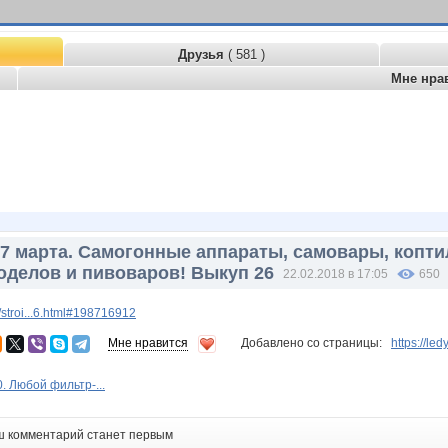
Друзья
( 581 )
Мне нра
07 марта. Самогонные аппараты, самовары, копт
оделов и пивоваров! Выкуп 26
22.02.2018 в 17:05
650
stroi...6.html#198716912
Мне нравится
Добавлено со страницы:
https://le
. Любой фильтр-...
ш комментарий станет первым