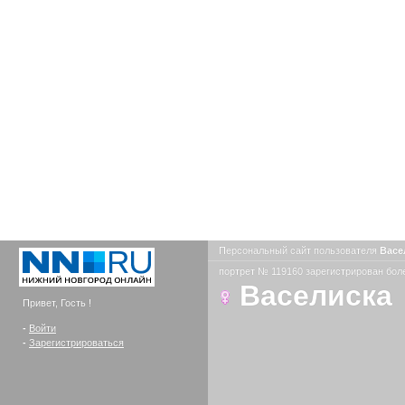
Персональный сайт пользователя
Васе
портрет № 119160 зарегистрирован боле
Васелиска
Привет, Гость !
-
Войти
-
Зарегистрироваться