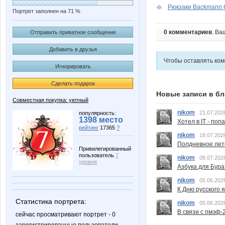
Рюкзаки Backmann 
Портрет заполнен на 71 %
0 комментариев
. Ва
Отправить приватное сообщение
Добавить в друзья
Чтобы оставлять ко
Игнорировать
Сделать подарок
Новые записи в бл
Совместная покупка: уютный
nikom
21.07.202
популярность:
1398 место
Хотел в IT - поп
рейтинг
17365
?
nikom
18.07.202
Полдневное лет
Привилегированный
пользователь
7
nikom
08.07.202
уровня
Азбука для Бура
nikom
05.06.202
К Дню русского 
Статистика портрета:
nikom
05.06.202
В связи с пмэф-
сейчас просматривают портрет - 0