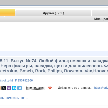
Друзья
( 581 )
Мне нра
15.11 .Выкуп No74. Любой фильтр-мешок и насадк
Hepa фильтры, насадки, щетки для пылесосов. 
ectrolux, Bosch, Bork, Philips, Rowenta, Vax,Hoove
stroi...p.html#250782966
Мне нравится
Добавлено со страницы:
https://le
ы, самовары, коп...