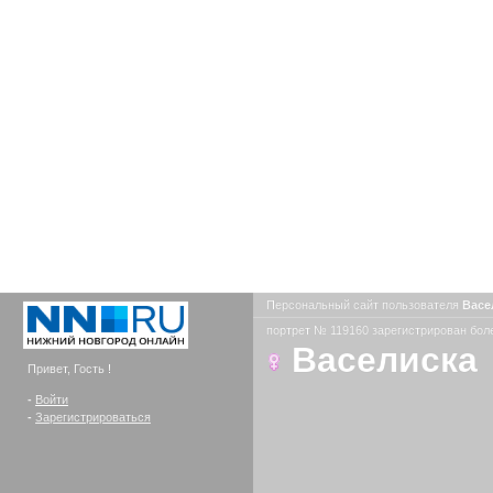
Персональный сайт пользователя
Васе
портрет № 119160 зарегистрирован боле
Васелиска
Привет, Гость !
-
Войти
-
Зарегистрироваться