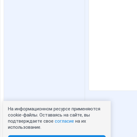
На информационном ресурсе применяются
Статистика портрета:
cookie-файлы. Оставаясь на сайте, вы
подтверждаете свое
согласие
на их
сейчас просматривают портрет - 0
использование.
зарегистрированные пользователи
посетившие портрет за 7 дней - 1