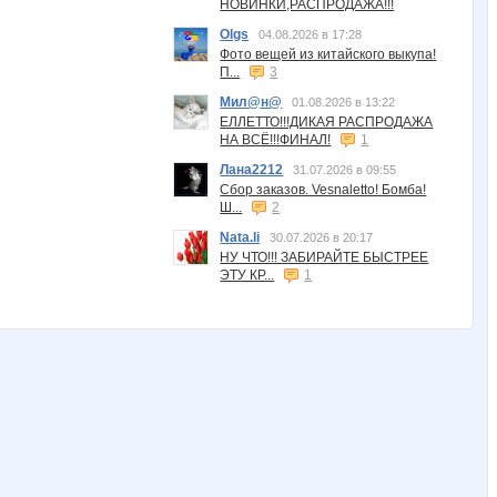
НОВИНКИ,РАСПРОДАЖА!!!
Olgs
04.08.2026 в 17:28
Фото вещей из китайского выкупа!
П...
3
Мил@н@
01.08.2026 в 13:22
ЕЛЛЕТТО!!!ДИКАЯ РАСПРОДАЖА
НА ВСЁ!!!ФИНАЛ!
1
Лана2212
31.07.2026 в 09:55
Сбор заказов. Vesnaletto! Бомба!
Ш...
2
Nata.li
30.07.2026 в 20:17
НУ ЧТО!!! ЗАБИРАЙТЕ БЫСТРЕЕ
ЭТУ КР...
1