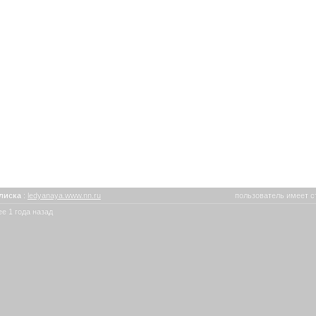
лиска
:
ledyanaya.www.nn.ru
пользователь имеет с
е 1 года назад