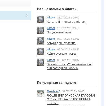
Новые записи в блогах
nikom
21.07.2026 в 09:00
Хотел в IT - попал в рабство.
nikom
18.07.2026 в 19:19
Полдневное лето.
nikom
08.07.2026 в 13:07
Азбука для Буратино.
nikom
05.06.2026 в 15:55
К Дню русского языка.
nikom
05.06.2026 в 10:32
В связи с пмэф-26 напомним, как
они раззоряли Россию.
Популярные за неделю
Мил@н@
31.07.2026 в 16:00
ЛЮШЕ!!!!БЕЛОРУССКАЯ КРАСОТА!
ОТЛИЧНОЕ КАЧЕСТВО,ЦЕНЫ!!!
КРУТЫЕ