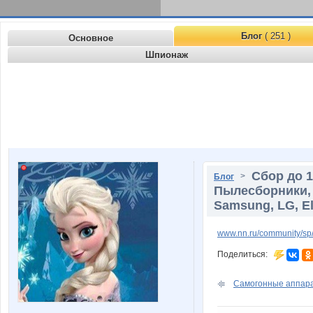
Блог
( 251 )
Основное
Шпионаж
Сбор до 
>
Блог
Пылесборники, 
Samsung, LG, El
www.nn.ru/community/sp/
Поделиться:
Самогонные аппарат