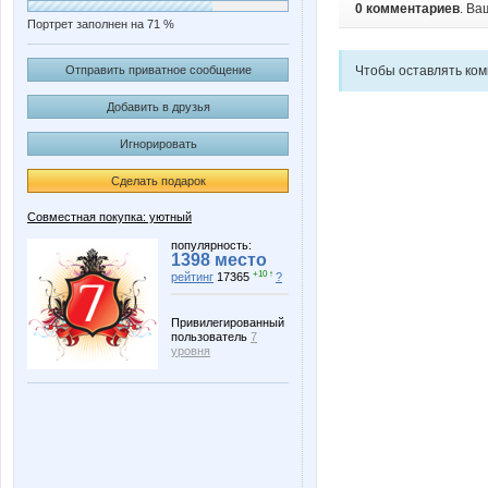
0 комментариев
. Ва
Портрет заполнен на 71 %
Отправить приватное сообщение
Чтобы оставлять ко
Добавить в друзья
Игнорировать
Сделать подарок
Совместная покупка: уютный
популярность:
1398 место
+10 ↑
рейтинг
17365
?
Привилегированный
пользователь
7
уровня