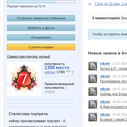
Сбор до 28 мая. Са
Портрет заполнен на 71 %
0 комментариев
. Ва
Отправить приватное сообщение
Добавить в друзья
Чтобы оставлять ко
Игнорировать
Сделать подарок
Новые записи в бл
Совместная покупка: уютный
nikom
21.07.202
популярность:
1398 место
Хотел в IT - поп
+10 ↑
рейтинг
17365
?
nikom
18.07.202
Полдневное лет
Привилегированный
пользователь
7
nikom
08.07.202
уровня
Азбука для Бура
nikom
05.06.202
К Дню русского 
Статистика портрета:
nikom
05.06.202
В связи с пмэф-
сейчас просматривают портрет - 0