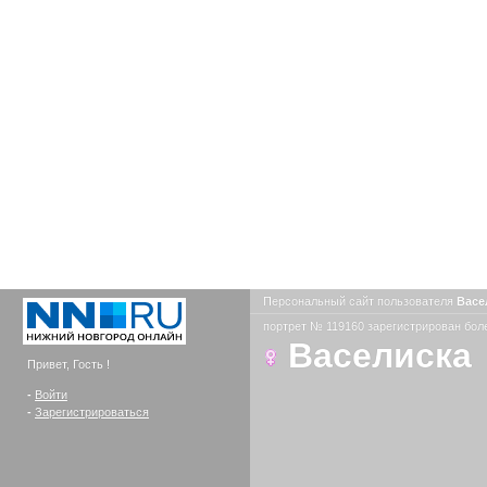
Персональный сайт пользователя
Васе
портрет № 119160 зарегистрирован боле
Васелиска
Привет, Гость !
-
Войти
-
Зарегистрироваться