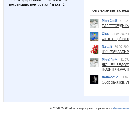
зарегистрированные пользователи
посетившие портрет за 7 дней - 1
Популярные за не
Мил@н@
01.08
ЕЛЛЕТТО!!!ДИК
Olgs
04.08.2026 
Фото вещей из ки
Nata.li
30.07.202
НУ ЧТО!!! ЗАБИ
Мил@н@
31.07
ЛЮШЕ!!!!БЕЛО
НОВИНКИ,РАСП
Лана2212
31.07
Сбор заказов. Ve
© 2026 ООО «Сеть городских порталов» ·
Реклама н