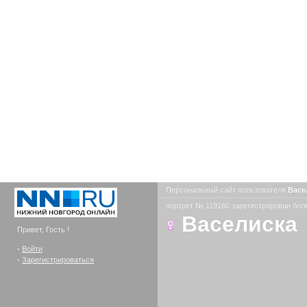
Персональный сайт пользователя
Васе
портрет № 119160 зарегистрирован боле
Васелиска
Привет, Гость !
-
Войти
-
Зарегистрироваться