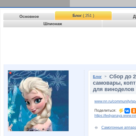
Блог
( 251 )
Основное
Д
Шпионаж
Сбор до 2
>
Блог
самовары, копт
для виноделов 
www.nn.ru/community/sp/
Поделиться:
https://ledyanaya.www.nn
Самогонные аппарат