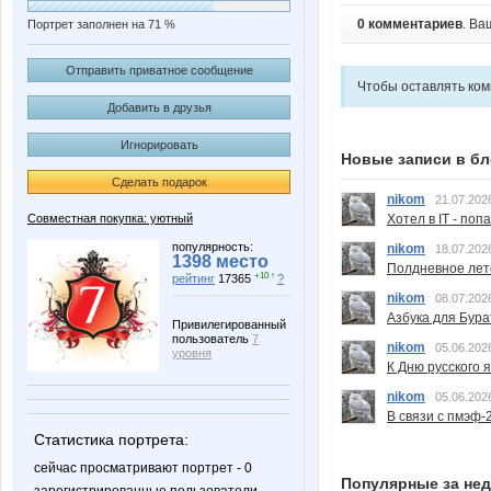
0 комментариев
. Ва
Портрет заполнен на 71 %
Отправить приватное сообщение
Чтобы оставлять ко
Добавить в друзья
Игнорировать
Новые записи в бл
Сделать подарок
nikom
21.07.202
Совместная покупка: уютный
Хотел в IT - поп
популярность:
nikom
18.07.202
1398 место
Полдневное лет
+10 ↑
рейтинг
17365
?
nikom
08.07.202
Азбука для Бура
Привилегированный
пользователь
7
nikom
05.06.202
уровня
К Дню русского 
nikom
05.06.202
В связи с пмэф-
Статистика портрета:
сейчас просматривают портрет - 0
Популярные за не