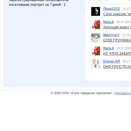
зарегистрированные пользователи
посетившие портрет за 7 дней - 1
Лана2212
31.07
Сбор заказов. Ve
Nata.li
30.07.202
Хороший жакет вс
Мил@н@
01.08
ЕЛЛЕТТО!!!ДИК
Nata.li
30.07.202
НУ ЧТО!!! ЗАБИ
Елена АЛ
30.07
ОНИ ПРОСТО ИД
© 2026 ООО «Сеть городских порталов» ·
Реклама н